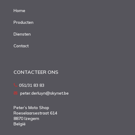
Home
Producten
Diensten
Contact
CONTACTEER ONS
051/31 83 83
peter.derluyn@skynet.be
Peter’s Moto Shop
Roeselaarsestraat 614
8870 Izegem
België