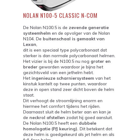
NOLAN N100-5 CLASSIC N-COM
De Nolan N100.5 is de
zevende generatie
systeemhelm
en de opvolger van de Nolan
N104. De
buitenschaal is gemaakt van
Lexan
,
dit is een speciaal type polycarbonaat dat
sterker is dan normale polycarbonaat helmen.
Het vizier is bij de N100.5 nu nog
groter en
breder
geworden waardoor je bijna het
gezichtsveld van een jethelm hebt.
Het
ingenieuze scharniersysteem
van het
kinstuk kantelt op twee punten, waardoor
deze in open stand zeer dicht boven de helm
staat.
Dit verhoogt de stroomlijning enorm en
hiermee het comfort tijdens het rijden.
Daarnaast sluit de helm beter aan en kan je
de
neckrol afstellen
zodat hij goed aansluit.
De Nolan N100.5 heeft een
dubbele
homologatie (P/J keuring).
Dit betekent dat
deze helm is goedgekeurd als jet helm en als
full-face helm.