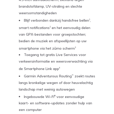
brandstofdamp, UV-straling en slechte
weersomstandigheden
Blijf verbonden dankzij handsfree bellen
,
1
smart notifications
en het eenvoudig delen
2
van GPX-bestanden voor groepstochten;
bedien de muziek en afspeellijsten op uw
smartphone via het zūmo scherm
3
Toegang tot gratis Live Services voor
verkeersinformatie en weersverwachting via
de Smartphone Link app
4
Garmin Adventurous Routing
zoekt routes
™
langs kronkelige wegen of door heuvelachtig
landschap met weinig autowegen
Ingebouwde Wi-Fi
voor eenvoudige
®
kaart- en software-updates zonder hulp van
een computer