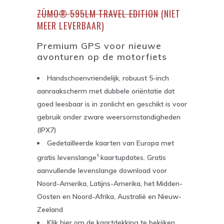
ZŪMO® 595LM TRAVEL EDITION
(NIET
MEER LEVERBAAR)
Premium GPS voor nieuwe
avonturen op de motorfiets
Handschoenvriendelijk, robuust 5-inch
aanraakscherm met dubbele oriëntatie dat
goed leesbaar is in zonlicht en geschikt is voor
gebruik onder zware weersomstandigheden
(
IPX7
)
Gedetailleerde kaarten van Europa met
gratis levenslange
kaartupdates. Gratis
5
aanvullende levenslange download voor
Noord-Amerika, Latijns-Amerika, het Midden-
Oosten en Noord-Afrika, Australië en Nieuw-
Zeeland
Klik
hier
om de kaartdekking te bekijken