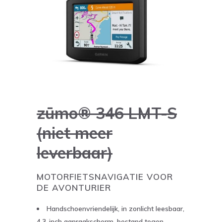
zūmo® 346 LMT-S
(niet meer
leverbaar)
MOTORFIETSNAVIGATIE VOOR
DE AVONTURIER
Handschoenvriendelijk, in zonlicht leesbaar,
4.3-inch aanraakscherm, bestand tegen