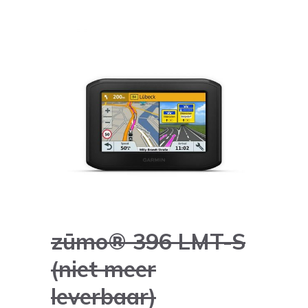
zūmo® 396 LMT-S
(niet meer
leverbaar)