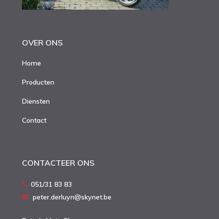
OVER ONS
Home
Producten
Diensten
Contact
CONTACTEER ONS
051/31 83 83
peter.derluyn@skynet.be