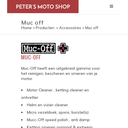
Muc off
Home
>
Producten
>
Accessoires
>
Muc off
MUC-OFF
Muc-Off heeft een uitgebreid gamma voor
het reinigen, bescheren en smeren van je
motor.
Motor Cleaner , ketting cleaner en
ontvetter
Helm en vizier cleaner
Micro vezeldoek, spons, borstel(s)
Mucc-Off speed polish , anti damp
Ketting smeren normaal & extreem