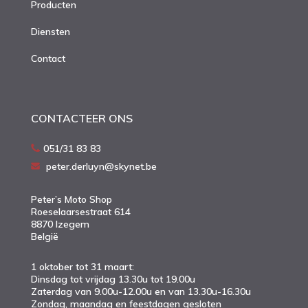
Producten
Diensten
Contact
CONTACTEER ONS
051/31 83 83
peter.derluyn@skynet.be
Peter’s Moto Shop
Roeselaarsestraat 614
8870 Izegem
België
1 oktober tot 31 maart:
Dinsdag tot vrijdag 13.30u tot 19.00u
Zaterdag van 9.00u-12.00u en van 13.30u-16.30u
Zondag, maandag en feestdagen gesloten